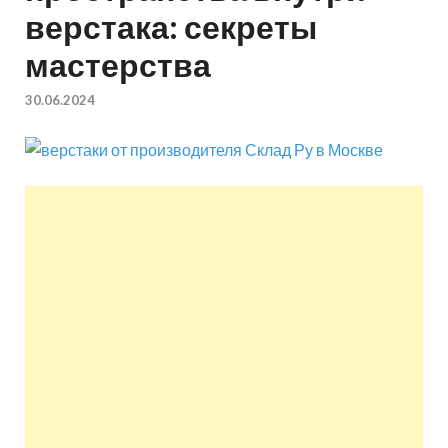
верстака: секреты
квартир недорого.
мастерства
Восстановление и
30.06.2024
ремонт вентиляции.