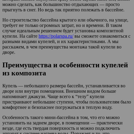
можно сделать, как большинство отдыхающих — просто
прыгнуть в снег. Но ведь так приятно полежать в бассейне.
Но строительство бассейна крытого или обычного, на улице,
требует не только огромных затрат, но и времени. В таком
случае идеальным решением будет установка композитной
купели. На сайте
https://polarspa.ru/
вы сможете ознакомиться с
разными видами купелей, и их характеристиками. А мы
расскажем, в чем преимущества монтажа такой купели во
дворе.
Преимущества и особенности купелей
из композита
Купель — небольшого размера бассейн, устанавливается во
дворе или внутри помещения. Внешним видом больше
напоминает джакузи. Чаще всего к “телу” купели
пристраивают небольшие ступени, чтобы пользователям было
комфортнее и безопаснее погружаться в теплую воду.
Особенность такого мини-бассейна в том, что его можно
установить на заднем дворе, в помещении — практически
везде, где есть твердая поверхность и можно подключить
аппарат к системе нагрева воды. Поражает и то, что