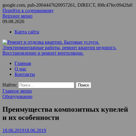
google.com, pub-2004447620957261, DIRECT, f08c47fec0942fa0
Перейти к содержимому
Верхнее меню
09.08.2026
Карта сайта
Ремонт и отделка квартир. Бытовые услуги.
ООО Домус — ремонт квартир, обслуживание и ремонт
Главная
Электромонтажные работы, ремонт квартир недорого.
вентиляции, монтаж систем приточной вентиляции.
О нас
Восстановление и ремонт вентиляции.
Контакты
Найти:
Главное меню
Оборудование
Преимущества композитных купелей
и их особенности
18.06.2019
18.06.2019