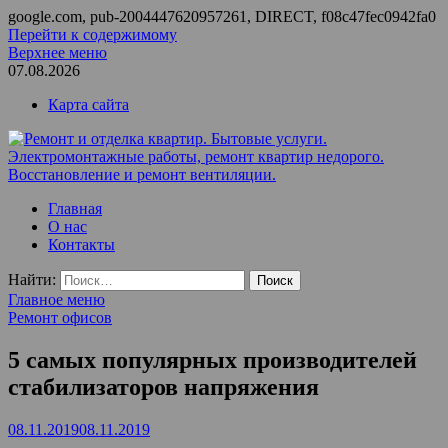
google.com, pub-2004447620957261, DIRECT, f08c47fec0942fa0
Перейти к содержимому
Верхнее меню
07.08.2026
Карта сайта
Ремонт и отделка квартир. Бытовые услуги.
ООО Домус — ремонт квартир, обслуживание и ремонт
Главная
Электромонтажные работы, ремонт квартир недорого.
вентиляции, монтаж систем приточной вентиляции.
О нас
Восстановление и ремонт вентиляции.
Контакты
Найти:
Главное меню
Ремонт офисов
5 самых популярных производителей
стабилизаторов напряжения
08.11.2019
08.11.2019