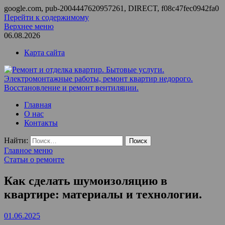
google.com, pub-2004447620957261, DIRECT, f08c47fec0942fa0
Перейти к содержимому
Верхнее меню
06.08.2026
Карта сайта
Ремонт и отделка квартир. Бытовые услуги.
ООО Домус — ремонт квартир, обслуживание и ремонт
Главная
Электромонтажные работы, ремонт квартир недорого.
вентиляции, монтаж систем приточной вентиляции.
О нас
Восстановление и ремонт вентиляции.
Контакты
Найти:
Главное меню
Статьи о ремонте
Как сделать шумоизоляцию в
квартире: материалы и технологии.
01.06.2025