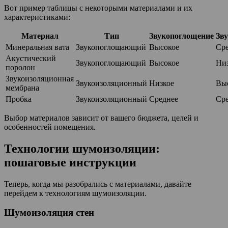
Вот пример таблицы с некоторыми материалами и их
характеристиками:
Материал
Тип
Звукопоглощение
Зв
Минеральная вата
Звукопоглощающий
Высокое
Ср
Акустический
Звукопоглощающий
Высокое
Ни
поролон
Звукоизоляционная
Звукоизоляционный
Низкое
Вы
мембрана
Пробка
Звукоизоляционный
Среднее
Ср
Выбор материалов зависит от вашего бюджета, целей и
особенностей помещения.
Технологии шумоизоляции:
пошаговые инструкции
Теперь, когда мы разобрались с материалами, давайте
перейдем к технологиям шумоизоляции.
Шумоизоляция стен