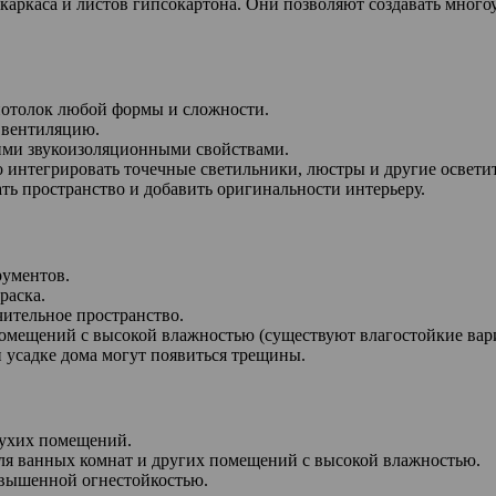
 каркаса и листов гипсокартона. Они позволяют создавать мног
потолок любой формы и сложности.
 вентиляцию.
ими звукоизоляционными свойствами.
о интегрировать точечные светильники, люстры и другие освети
ть пространство и добавить оригинальности интерьеру.
рументов.
раска.
ительное пространство.
 помещений с высокой влажностью (существуют влагостойкие вар
 усадке дома могут появиться трещины.
сухих помещений.
ля ванных комнат и других помещений с высокой влажностью.
овышенной огнестойкостью.