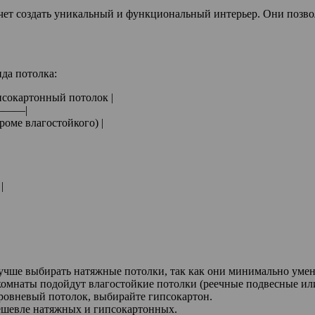
очет создать уникальный и функциональный интерьер. Они позво
да потолка:
псокартонный потолок |
——|
кроме влагостойкого) |
|
учше выбирать натяжные потолки, так как они минимально уме
омнаты подойдут влагостойкие потолки (реечные подвесные или
уровневый потолок, выбирайте гипсокартон.
ешевле натяжных и гипсокартонных.