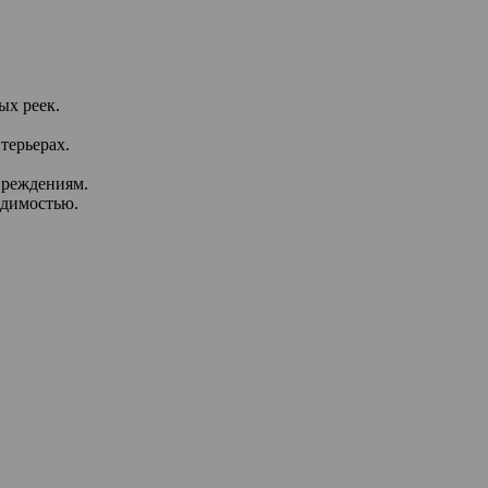
ых реек.
терьерах.
вреждениям.
одимостью.