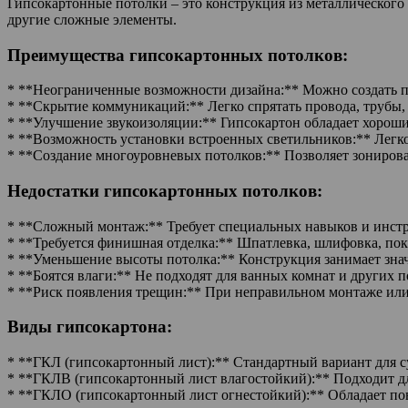
Гипсокартонные потолки – это конструкция из металлического
другие сложные элементы.
Преимущества гипсокартонных потолков:
* **Неограниченные возможности дизайна:** Можно создать 
* **Скрытие коммуникаций:** Легко спрятать провода, трубы,
* **Улучшение звукоизоляции:** Гипсокартон обладает хорош
* **Возможность установки встроенных светильников:** Легк
* **Создание многоуровневых потолков:** Позволяет зонирова
Недостатки гипсокартонных потолков:
* **Сложный монтаж:** Требует специальных навыков и инст
* **Требуется финишная отделка:** Шпатлевка, шлифовка, пок
* **Уменьшение высоты потолка:** Конструкция занимает знач
* **Боятся влаги:** Не подходят для ванных комнат и других
* **Риск появления трещин:** При неправильном монтаже или
Виды гипсокартона:
* **ГКЛ (гипсокартонный лист):** Стандартный вариант для 
* **ГКЛВ (гипсокартонный лист влагостойкий):** Подходит д
* **ГКЛО (гипсокартонный лист огнестойкий):** Обладает п