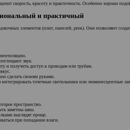
ценит скорость, красоту и практичность. Особенно хорошо подой
циональный и практичный
ицовочных элементов (плит, панелей, реек). Они позволяют соз
 вентиляцию.
поглощают звук.
ту и получить доступ к проводам или трубам.
вкус.
жно сделать своими руками.
о интегрировать точечные светильники или люминесцентные ла
торое пространство.
ыть заметны швы.
лками выглядят проще.
ваться при попадании влаги.