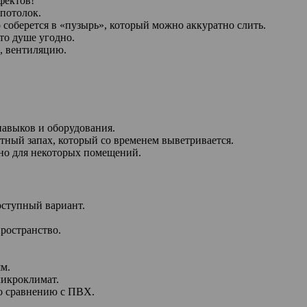
фектов!
 потолок.
о соберется в «пузырь», который можно аккуратно слить.
что душе угодно.
, вентиляцию.
навыков и оборудования.
ный запах, который со временем выветривается.
жно для некоторых помещений.
ступный вариант.
ространство.
м.
икроклимат.
о сравнению с ПВХ.