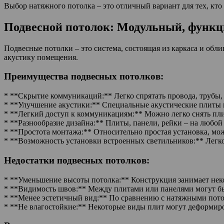
Выбор натяжного потолка – это отличный вариант для тех, кто 
Подвесной потолок: Модульный, функ
Подвесные потолки – это система, состоящая из каркаса и обл
акустику помещения.
Преимущества подвесных потолков:
* **Скрытие коммуникаций:** Легко спрятать провода, трубы,
* **Улучшение акустики:** Специальные акустические плиты 
* **Легкий доступ к коммуникациям:** Можно легко снять пли
* **Разнообразие дизайна:** Плиты, панели, рейки – на любой 
* **Простота монтажа:** Относительно простая установка, мо
* **Возможность установки встроенных светильников:** Легк
Недостатки подвесных потолков:
* **Уменьшение высоты потолка:** Конструкция занимает неко
* **Видимость швов:** Между плитами или панелями могут б
* **Менее эстетичный вид:** По сравнению с натяжными пото
* **Не влагостойкие:** Некоторые виды плит могут деформиро