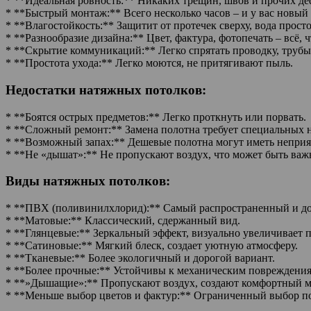
* **Идеальная ровность:** Никаких трещин, швов и прочих де
* **Быстрый монтаж:** Всего несколько часов – и у вас новый
* **Влагостойкость:** Защитит от протечек сверху, вода прост
* **Разнообразие дизайна:** Цвет, фактура, фотопечать – всё, 
* **Скрытие коммуникаций:** Легко спрятать проводку, трубы
* **Простота ухода:** Легко моются, не притягивают пыль.
Недостатки натяжных потолков:
* **Боятся острых предметов:** Легко проткнуть или порвать.
* **Сложный ремонт:** Замена полотна требует специальных 
* **Возможный запах:** Дешевые полотна могут иметь неприят
* **Не «дышат»:** Не пропускают воздух, что может быть ва
Виды натяжных потолков:
* **ПВХ (поливинилхлорид):** Самый распространенный и до
* **Матовые:** Классический, сдержанный вид.
* **Глянцевые:** Зеркальный эффект, визуально увеличивает п
* **Сатиновые:** Мягкий блеск, создает уютную атмосферу.
* **Тканевые:** Более экологичный и дорогой вариант.
* **Более прочные:** Устойчивы к механическим повреждения
* **»Дышащие»:** Пропускают воздух, создают комфортный м
* **Меньше выбор цветов и фактур:** Ограниченный выбор п