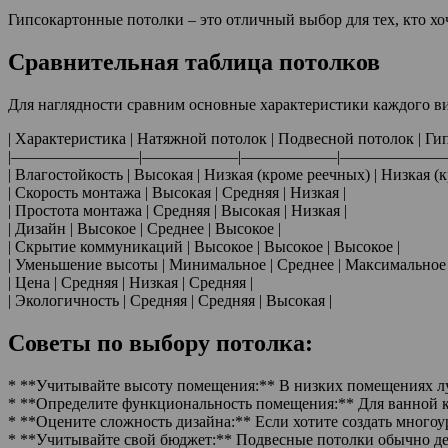
Гипсокартонные потолки – это отличный выбор для тех, кто х
Сравнительная таблица потолков
Для наглядности сравним основные характеристики каждого ви
| Характеристика | Натяжной потолок | Подвесной потолок | Ги
|————————|——————|——————|———————
| Влагостойкость | Высокая | Низкая (кроме реечных) | Низкая (
| Скорость монтажа | Высокая | Средняя | Низкая |
| Простота монтажа | Средняя | Высокая | Низкая |
| Дизайн | Высокое | Среднее | Высокое |
| Скрытие коммуникаций | Высокое | Высокое | Высокое |
| Уменьшение высоты | Минимальное | Среднее | Максимальное 
| Цена | Средняя | Низкая | Средняя |
| Экологичность | Средняя | Средняя | Высокая |
Советы по выбору потолка:
* **Учитывайте высоту помещения:** В низких помещениях л
* **Определите функциональность помещения:** Для ванной к
* **Оцените сложность дизайна:** Если хотите создать много
* **Учитывайте свой бюджет:** Подвесные потолки обычно д