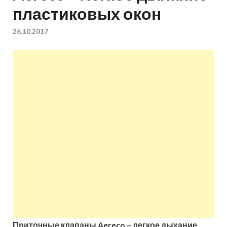
пластиковых окон
квартир недорого.
26.10.2017
Восстановление и
ремонт вентиляции.
Приточные клапаны Aereco – легкое дыхание