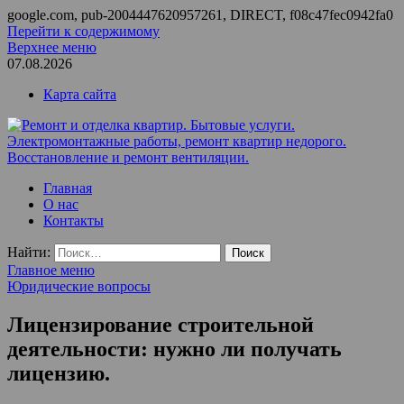
google.com, pub-2004447620957261, DIRECT, f08c47fec0942fa0
Перейти к содержимому
Верхнее меню
07.08.2026
Карта сайта
Ремонт и отделка квартир. Бытовые услуги.
ООО Домус — ремонт квартир, обслуживание и ремонт
Главная
Электромонтажные работы, ремонт квартир недорого.
вентиляции, монтаж систем приточной вентиляции.
О нас
Восстановление и ремонт вентиляции.
Контакты
Найти:
Главное меню
Юридические вопросы
Лицензирование строительной
деятельности: нужно ли получать
лицензию.