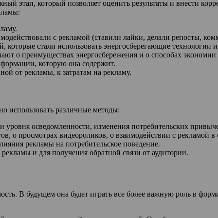
ный этап, который позволяет оценить результаты и внести корр
кламы:
ламу.
модействовали с рекламой (ставили лайки, делали репосты, ком
, которые стали использовать энергосберегающие технологии и
нают о преимуществах энергосбережения и о способах экономии 
нформации, которую она содержит.
ной от рекламы, к затратам на рекламу.
о использовать различные методы:
и уровня осведомленности, изменения потребительских привычек
в, о просмотрах видеороликов, о взаимодействии с рекламой в 
лияния рекламы на потребительское поведение.
рекламы и для получения обратной связи от аудитории.
мость. В будущем она будет играть все более важную роль в фо