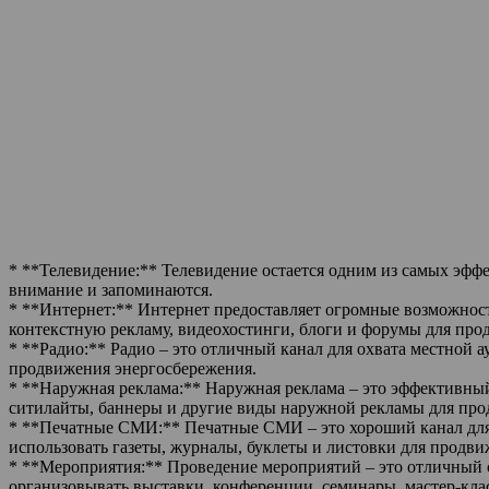
* **Телевидение:** Телевидение остается одним из самых эфф
внимание и запоминаются.
* **Интернет:** Интернет предоставляет огромные возможност
контекстную рекламу, видеохостинги, блоги и форумы для про
* **Радио:** Радио – это отличный канал для охвата местной
продвижения энергосбережения.
* **Наружная реклама:** Наружная реклама – это эффективны
ситилайты, баннеры и другие виды наружной рекламы для про
* **Печатные СМИ:** Печатные СМИ – это хороший канал для
использовать газеты, журналы, буклеты и листовки для продв
* **Мероприятия:** Проведение мероприятий – это отличный 
организовывать выставки, конференции, семинары, мастер-кл