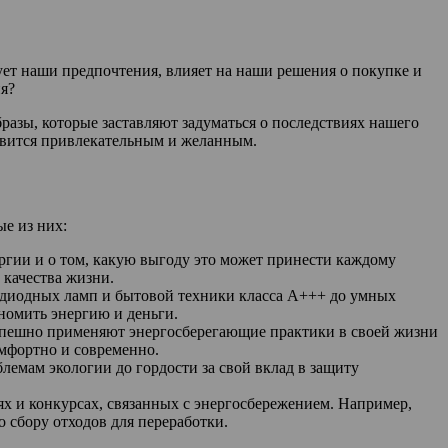
рует наши предпочтения, влияет на наши решения о покупке и
я?
бразы, которые заставляют задуматься о последствиях нашего
овится привлекательным и желанным.
е из них:
ргии и о том, какую выгоду это может принести каждому
 качества жизни.
одиодных ламп и бытовой техники класса А+++ до умных
ономить энергию и деньги.
успешно применяют энергосберегающие практики в своей жизни
омфортно и современно.
лемам экологии до гордости за свой вклад в защиту
ях и конкурсах, связанных с энергосбережением. Например,
 сбору отходов для переработки.