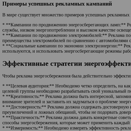
Примеры успешных рекламных кампаний
В мире существует множество примеров успешных рекламных к
* **Кампании по продвижению энергосберегающих ламп:** Рек
службы, низком энергопотреблении и высоком качестве освеще
* **Кампании по продвижению электромобилей:** Реклама пок
преимущества электромобилей по сравнению с автомобилями с 
* **Социальные кампании по экономии электроэнергии:** Рекла
используются, и использовать энергосберегающие режимы раб
Эффективные стратегии энергоэффект
Чтобы реклама энергосбережения была действительно эффекти
* **Целевая аудитория:** Необходимо четко определить, на ка
целевой группы необходимо разрабатывать свой уникальный по
* **Креативность:** Реклама должна быть интересной, запом
внимание зрителей и заставить их задуматься о проблеме энер
* **Достоверность:** Реклама должна содержать достоверную
преувеличений и ложных обещаний, чтобы не подорвать довер
* **Практичность:** Реклама должна давать конкретные совет
способы энергосбережения, которые может применить каждый 
* **Измеримость:** Необходимо измерять эффективность рекла