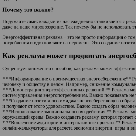
Почему это важно?
Подумайте сами: каждый из нас ежедневно сталкивается с рекл
даже на наше мировоззрение. Так почему бы не использовать
Энергоэффективная реклама – это не просто информация о том,
потребления и вдохновляют на перемены. Это создание позит
Как реклама может продвигать энергос
Существует множество способов, как реклама может эффективн
* **Информирование о преимуществах энергосбережения:** Ре
человеку и обществу в целом. Например, снижение коммуналь
* **Демонстрация энергоэффективных решений:** Реклама мож
систем управления энергопотреблением. Важно показывать не т
* **Создание позитивного имиджа энергосберегающего образа
и получают от этого удовольствие. Важно создать образ челов
* **Использование эмоционального воздействия:** Реклама мож
окружающей среды. Важно создавать рекламу, которая трогает с
* **Вовлечение аудитории в интерактивные проекты:** Реклам
онлайн-калькуляторы для расчета экономии энергии, игры и в