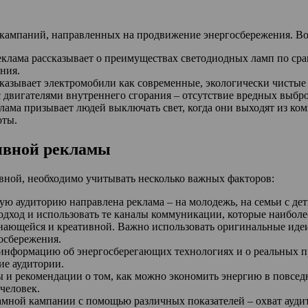
ампаний, направленных на продвижение энергосбережения. Вот
лама рассказывает о преимуществах светодиодных ламп по срав
ния.
азывает электромобили как современные, экологически чистые
двигателями внутреннего сгорания – отсутствие вредных выброс
ма призывает людей выключать свет, когда они выходят из комн
оты.
ивной рекламы
вной, необходимо учитывать несколько важных факторов:
кую аудиторию направлена реклама – на молодежь, на семьи с дет
дход и использовать те каналы коммуникации, которые наиболе
инающейся и креативной. Важно использовать оригинальные иде
госбережения.
 информацию об энергосберегающих технологиях и о реальных п
ие аудитории.
ы и рекомендации о том, как можно экономить энергию в повсе
человек.
мной кампании с помощью различных показателей – охват аудит