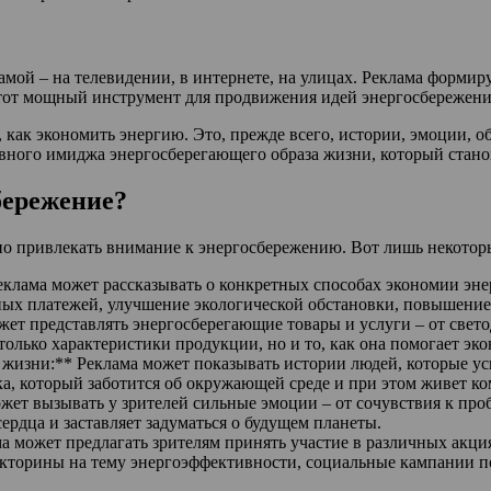
амой – на телевидении, в интернете, на улицах. Реклама форми
 этот мощный инструмент для продвижения идей энергосбережени
 как экономить энергию. Это, прежде всего, истории, эмоции, о
ивного имиджа энергосберегающего образа жизни, который стан
бережение?
о привлекать внимание к энергосбережению. Вот лишь некоторы
клама может рассказывать о конкретных способах экономии эне
ных платежей, улучшение экологической обстановки, повышение
ет представлять энергосберегающие товары и услуги – от свет
олько характеристики продукции, но и то, как она помогает эк
 жизни:** Реклама может показывать истории людей, которые 
ека, который заботится об окружающей среде и при этом живет к
ет вызывать у зрителей сильные эмоции – от сочувствия к проб
ердца и заставляет задуматься о будущем планеты.
а может предлагать зрителям принять участие в различных акци
икторины на тему энергоэффективности, социальные кампании по