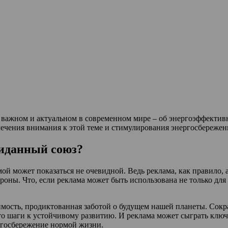
 важном и актуальном в современном мире – об энергоэффективн
ечения внимания к этой теме и стимулирования энергосбережен
иданный союз?
ой может показаться не очевидной. Ведь реклама, как правило,
роны. Что, если реклама может быть использована не только дл
димость, продиктованная заботой о будущем нашей планеты. Сок
то шаги к устойчивому развитию. И реклама может сыграть клю
ргосбережение нормой жизни.