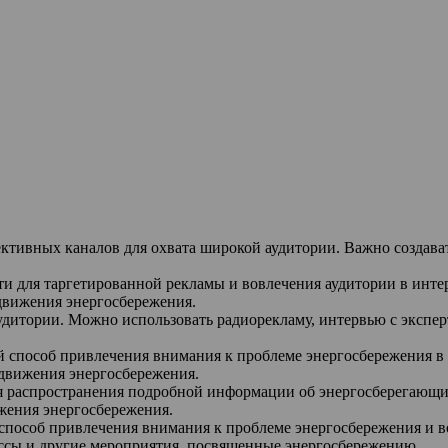
ективных каналов для охвата широкой аудитории. Важно создав
и для таргетированной рекламы и вовлечения аудитории в инте
движения энергосбережения.
 аудитории. Можно использовать радиорекламу, интервью с экс
й способ привлечения внимания к проблеме энергосбережения в
движения энергосбережения.
 распространения подробной информации об энергосберегающих
ижения энергосбережения.
способ привлечения внимания к проблеме энергосбережения и 
ассы и другие мероприятия, посвященные энергосбережению.