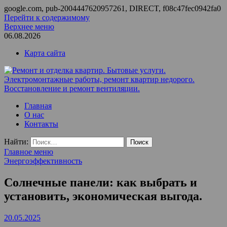
google.com, pub-2004447620957261, DIRECT, f08c47fec0942fa0
Перейти к содержимому
Верхнее меню
06.08.2026
Карта сайта
Ремонт и отделка квартир. Бытовые услуги.
ООО Домус — ремонт квартир, обслуживание и ремонт
Главная
Электромонтажные работы, ремонт квартир недорого.
вентиляции, монтаж систем приточной вентиляции.
О нас
Восстановление и ремонт вентиляции.
Контакты
Найти:
Главное меню
Энергоэффективность
Солнечные панели: как выбрать и
установить, экономическая выгода.
20.05.2025