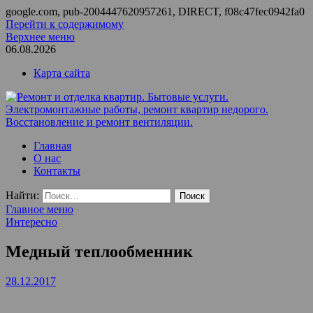
google.com, pub-2004447620957261, DIRECT, f08c47fec0942fa0
Перейти к содержимому
Верхнее меню
06.08.2026
Карта сайта
Ремонт и отделка квартир. Бытовые услуги.
ООО Домус — ремонт квартир, обслуживание и ремонт
Главная
Электромонтажные работы, ремонт квартир недорого.
вентиляции, монтаж систем приточной вентиляции.
О нас
Восстановление и ремонт вентиляции.
Контакты
Найти:
Главное меню
Интересно
Медный теплообменник
28.12.2017