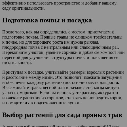
эффективно использовать пространство и добавит вашему
саду оригинальности.
Подготовка почвы и посадка
После того, как вы определились с местом, приступаем к
подготовке почвы. Пряные травы не слишком требовательны
к почве, но для хорошего роста им нужна рыхлая,
плодородная почва с нейтральным или слабощелочным pH.
Перекопайте участок, удалите сорняки и добавьте компост или
перегной для улучшения структуры почвы и повышения ее
питательности.
Приступая к посадке, учитывайте размеры взрослых растений
и расстояние между ними. Это позволит избежать загущения
и обеспечит каждому растению достаточно места для роста.
Высаживайте травы весной или в начале лета, когда минует
угроза заморозков. Если вы используете рассаду, аккуратно
извлеките растения из горшков, стараясь не повредить корни,
и посадите их в подготовленные лунки.
Выбор растений для сада пряных трав
А вот и самый интересный момент – выбор растений! Здесь