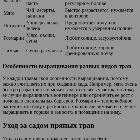
Базилик
паста
регулярном поливе
Чай, десерты,
Быстро разрастается, нуждается
Мята
напитки
в контроле
Универсальная
Предпочитает полутень,
Петрушка
зелень
нуждается в умеренном поливе
Мясо, овощи,
Розмарин
Любит солнце, засухоустойчив
супы
Любит солнце, хорошо
Тимьян
Супы, рагу, мясо
дренированную почву
Особенности выращивания разных видов трав
У каждой травы свои особенности выращивания, поэтому
важно учитывать их при создании сада. Например, мята очень
быстро разрастается и может захватить весь участок, поэтому
ее лучше выращивать в контейнере или ограничить ее рост с
помощью специальных барьеров. Розмарин – теплолюбивое
растение, поэтому в регионах с холодными зимами его лучше
выращивать в горшке и заносить в помещение на зиму.
Уход за садом пряных трав
Уход за садом пряных трав несложен, но требует