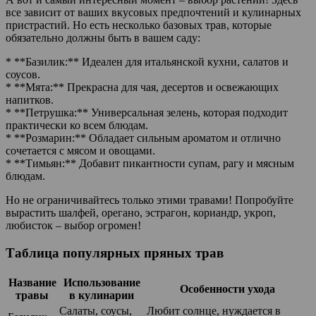
все зависит от ваших вкусовых предпочтений и кулинарных
пристрастий. Но есть несколько базовых трав, которые
обязательно должны быть в вашем саду:
* **Базилик:** Идеален для итальянской кухни, салатов и
соусов.
* **Мята:** Прекрасна для чая, десертов и освежающих
напитков.
* **Петрушка:** Универсальная зелень, которая подходит
практически ко всем блюдам.
* **Розмарин:** Обладает сильным ароматом и отлично
сочетается с мясом и овощами.
* **Тимьян:** Добавит пикантности супам, рагу и мясным
блюдам.
Но не ограничивайтесь только этими травами! Попробуйте
вырастить шалфей, орегано, эстрагон, кориандр, укроп,
любисток – выбор огромен!
Таблица популярных пряных трав
Название
Использование
Особенности ухода
травы
в кулинарии
Салаты, соусы,
Любит солнце, нуждается в