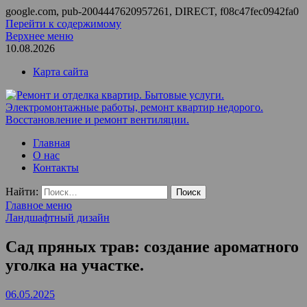
google.com, pub-2004447620957261, DIRECT, f08c47fec0942fa0
Перейти к содержимому
Верхнее меню
10.08.2026
Карта сайта
Ремонт и отделка квартир. Бытовые услуги.
ООО Домус — ремонт квартир, обслуживание и ремонт
Главная
Электромонтажные работы, ремонт квартир недорого.
вентиляции, монтаж систем приточной вентиляции.
О нас
Восстановление и ремонт вентиляции.
Контакты
Найти:
Главное меню
Ландшафтный дизайн
Сад пряных трав: создание ароматного
уголка на участке.
06.05.2025